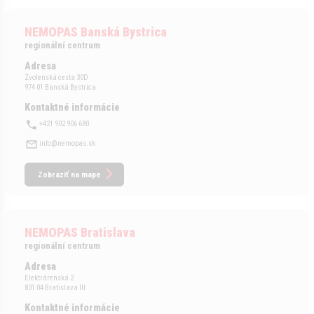
NEMOPAS Banská Bystrica
regionální centrum
Adresa
Zvolenská cesta 30D
974 01 Banská Bystrica
Kontaktné informácie
+421 902 906 680
info@nemopas.sk
Zobraziť na mape
NEMOPAS Bratislava
regionální centrum
Adresa
Elektrárenská 2
831 04 Bratislava III
Kontaktné informácie