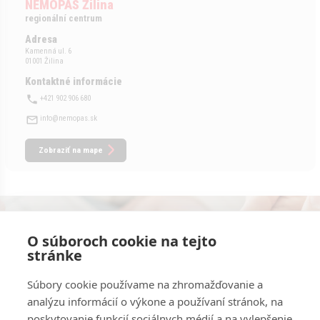
NEMOPAS Žilina
regionální centrum
Adresa
Kamenná ul. 6
01001 Žilina
Kontaktné informácie
+421 902 906 680
info@nemopas.sk
Zobraziť na mape
Konzultácie s odborníkmi zadarmo.
O súboroch cookie na tejto
stránke
Kontaktujte nás
Súbory cookie používame na zhromažďovanie a
analýzu informácií o výkone a používaní stránok, na
poskytovanie funkcií sociálnych médií a na vylepšenie