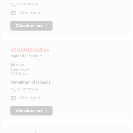
+421 902 906 680
info@nemopas.sk
Zobraziť na mape
NEMOPAS Košice
regionální centrum
Adresa
Južná trieda 74
040 01 Košice
Kontaktné informácie
+421 902 906 680
info@nemopas.sk
Zobraziť na mape