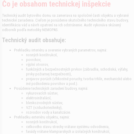
Čo je obsahom technickej inšpekcie
Technický audit bytového domu sa zameriava na spoločné časti objektu a vybrané
technické zariadenia. Cieľom je posúdenie skutočného technického stavu budovy,
identifikácia vád a návrh opatrení na ich odstránenie. Audit vykonáva skúsený
odborník podľa metodiky NEMOPAS.
Technický audit obsahuje:
Prehliadku interiéru a overenie vybraných parametrov, najmä:
nosných konštrukcií,
povrchov,
výplní otvorov,
funkčných a bezpečnostných prvkov (zábradlia, schodiská, výťahy,
prvky požiarnej bezpečnosti),
prejavov porúch (vlhkostné poruchy, tvorba trhlín, mechanické alebo
iné poškodenia povrchov a pod.).
Posúdenie technických zariadení budovy, najmä:
vykurovacích sústav,
elektroinštalácií,
bleskozvodných sústav,
VZT (vzduchotechniky),
rozvodov vody a kanalizácie.
Prehliadku exteriéru objektu, najmä:
nosných konštrukcií,
celkového stavu strechy vrátane systému odvodnenia,
fasády vrátane klampiarskych a izolačných konštrukcií,