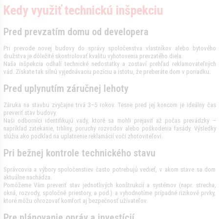
Kedy využiť technickú inšpekciu
Pred prevzatím domu od developera
Pri prevode novej budovy do správy spoločenstva vlastníkov alebo bytového
družstva je dôležité skontrolovať kvalitu vyhotovenia prevzatého diela.
Naša inšpekcia odhalí technické nedostatky a zostaví prehľad reklamovateľných
vád. Získate tak silnú vyjednávaciu pozíciu a istotu, že preberáte dom v poriadku.
Pred uplynutím záručnej lehoty
Záruka na stavbu zvyčajne trvá 3–5 rokov. Tesne pred jej koncom je ideálny čas
preveriť stav budovy.
Naši odborníci identifikujú vady, ktoré sa mohli prejaviť až počas prevádzky –
napríklad zatekanie, trhliny, poruchy rozvodov alebo poškodenia fasády. Výsledky
slúžia ako podklad na uplatnenie reklamácií voči zhotoviteľovi.
Pri bežnej kontrole technického stavu
Správcovia a výbory spoločenstiev často potrebujú vedieť, v akom stave sa dom
aktuálne nachádza.
Pomôžeme Vám preveriť stav jednotlivých konštrukcií a systémov (napr. strecha,
okná, rozvody, spoločné priestory, a pod.) a vyhodnotíme prípadné rizikové prvky,
ktoré môžu ohrozovať komfort aj bezpečnosť užívateľov.
Pre plánovanie opráv a investícií