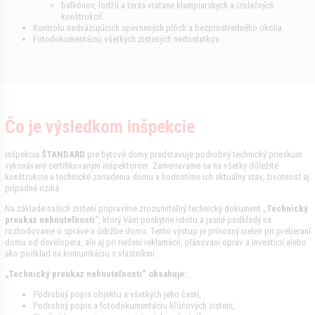
balkónov, lodžií a terás vrátane klampiarskych a izolačných
konštrukcií.
Kontrolu nadväzujúcich spevnených plôch a bezprostredného okolia
Fotodokumentáciu všetkých zistených nedostatkov.
Čo je výsledkom inšpekcie
Inšpekcia
ŠTANDARD
pre bytové domy predstavuje podrobný technický prieskum
vykonávaný certifikovaným inšpektorom. Zameriavame sa na všetky dôležité
konštrukcie a technické zariadenia domu a hodnotíme ich aktuálny stav, životnosť aj
prípadné riziká.
Na základe našich zistení pripravíme zrozumiteľný technický dokument „
Technický
preukaz nehnuteľnosti
“, ktorý Vám poskytne istotu a jasné podklady na
rozhodovanie o správe a údržbe domu. Tento výstup je prínosný nielen pri preberaní
domu od developera, ale aj pri riešení reklamácií, plánovaní opráv a investícií alebo
ako podklad na komunikáciu s vlastníkmi.
„Technický preukaz nehnuteľnosti“ obsahuje:
Podrobný popis objektu a všetkých jeho častí,
Podrobný popis a fotodokumentáciu kľúčových zistení,