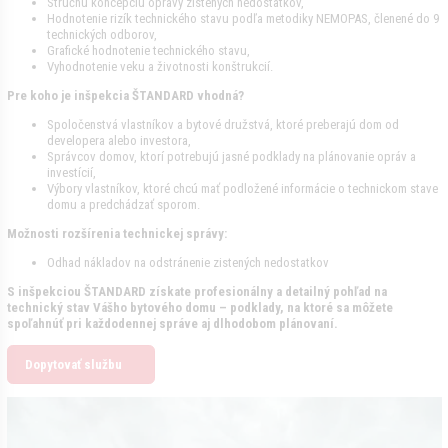
Stručnú koncepciu opravy zistených nedostatkov,
Hodnotenie rizík technického stavu podľa metodiky NEMOPAS, členené do 9
technických odborov,
Grafické hodnotenie technického stavu,
Vyhodnotenie veku a životnosti konštrukcií.
Pre koho je inšpekcia ŠTANDARD vhodná?
Spoločenstvá vlastníkov a bytové družstvá, ktoré preberajú dom od
developera alebo investora,
Správcov domov, ktorí potrebujú jasné podklady na plánovanie opráv a
investícií,
Výbory vlastníkov, ktoré chcú mať podložené informácie o technickom stave
domu a predchádzať sporom.
Možnosti rozšírenia technickej správy:
Odhad nákladov na odstránenie zistených nedostatkov
S inšpekciou ŠTANDARD získate profesionálny a detailný pohľad na
technický stav Vášho bytového domu – podklady, na ktoré sa môžete
spoľahnúť pri každodennej správe aj dlhodobom plánovaní.
Dopytovať službu