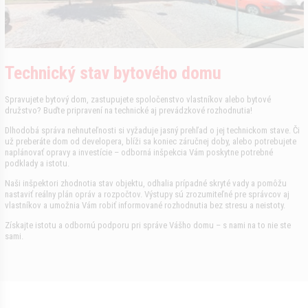
Technický stav bytového domu
Spravujete bytový dom, zastupujete spoločenstvo vlastníkov alebo bytové
družstvo? Buďte pripravení na technické aj prevádzkové rozhodnutia!
Dlhodobá správa nehnuteľnosti si vyžaduje jasný prehľad o jej technickom stave. Či
už preberáte dom od developera, blíži sa koniec záručnej doby, alebo potrebujete
naplánovať opravy a investície – odborná inšpekcia Vám poskytne potrebné
podklady a istotu.
Naši inšpektori zhodnotia stav objektu, odhalia prípadné skryté vady a pomôžu
nastaviť reálny plán opráv a rozpočtov. Výstupy sú zrozumiteľné pre správcov aj
vlastníkov a umožnia Vám robiť informované rozhodnutia bez stresu a neistoty.
Získajte istotu a odbornú podporu pri správe Vášho domu – s nami na to nie ste
sami.