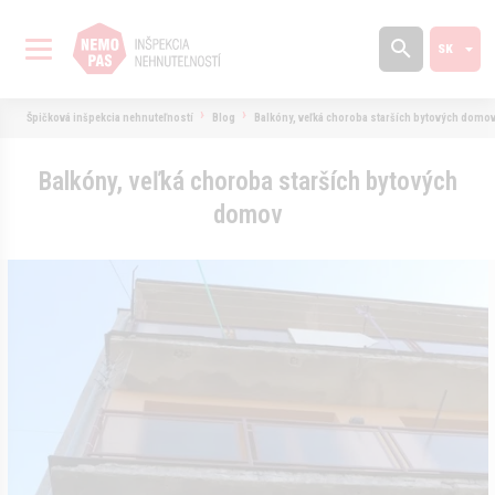
Špičková inšpekcia nehnuteľností
Blog
Balkóny, veľká choroba starších bytových domo
Balkóny, veľká choroba starších bytových
domov