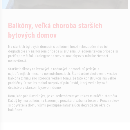
Balkóny, veľká choroba starších
bytových domov
Na starších bytových domoch s balkónmi hrozí nebezpečenstvo ich
degradácie a v najhoršom prípade aj zrútenia. O jednom takom prípade si
prečítajte v článku kolegyne na serveri novinky.cz v rubrike Nemoci
nemovitostí.
Staršie balkóny na bytových a rodinných domoch sú jedným z
najboľavejších miest na nehnuteľnostiach. Štandardné zhotovenie vrstiev
balkóna z minulého storočia vedie k tomu, že táto konštrukcia má veľké
problémy. O tom by mohol rozprávať pán David, ktorý vedie bytové
družstvo v staršom bytovom dome.
Dom, kde pán David býva, je zo sedemdesiatych rokov minulého storočia.
Každý byt má balkón, na ktorom je použitá dlažba na betóne. Počas rokov
si obyvatelia domu všimli postupne narastajúcu degradáciu okrajov
balkónov.