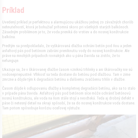
Príklad
Uvedený príklad je perfektnou a alarmujúcou ukážkou jednej zo závažných chorôb
nehnuteľností, ktorá je bohužiaľ prítomná skoro pri všetkých starých balkónoch.
Zásadným problémom je to, že voda preniká do vrstiev a do nosnej konštrukcie
balkóna.
Predtým sa predpokladalo, že vyškárovaná dlažba ochráni betón pod ňou a jeden
asfaltový pás pod betónom zabráni preniknutiu vody do nosnej konštrukcie. Ale
práve na mnohých prípadoch rovnakých ako u pána Davida sa zistilo, že to
nefunguje.
Ukazuje sa, že v škárovanej dlažbe časom vzniknú trhlinky a ani škárovačky nie sú
vodonepriepustné. Vlhkosť sa teda dostane do betónu pod dlažbou. Tam v zime
zmrzne a dôjde tým k degradácii betónu a ďalšiemu zväčšeniu trhlín v dlažbe.
Časom dôjde k odlupovaniu dlažby a kompletnej degradácii betónu, ako sa to stalo
v prípade pána Davida. Asfaltový pás pod betónom síce môže ochrániť betónovú
nosnú konštrukciu, ale voda na ňom stále stojí a neodteká. Teda aj drobný defekt v
páse či netesný detail na okraji spôsobí, že sa do nosnej konštrukcie voda dostane.
Tam potom spôsobuje koróziu oceľovej výstuže.