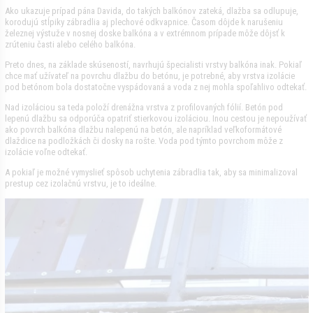
Ako ukazuje prípad pána Davida, do takých balkónov zateká, dlažba sa odlupuje,
korodujú stĺpiky zábradlia aj plechové odkvapnice. Časom dôjde k narušeniu
železnej výstuže v nosnej doske balkóna a v extrémnom prípade môže dôjsť k
zrúteniu časti alebo celého balkóna.
Preto dnes, na základe skúseností, navrhujú špecialisti vrstvy balkóna inak. Pokiaľ
chce mať užívateľ na povrchu dlažbu do betónu, je potrebné, aby vrstva izolácie
pod betónom bola dostatočne vyspádovaná a voda z nej mohla spoľahlivo odtekať.
Nad izoláciou sa teda položí drenážna vrstva z profilovaných fólií. Betón pod
lepenú dlažbu sa odporúča opatriť stierkovou izoláciou. Inou cestou je nepoužívať
ako povrch balkóna dlažbu nalepenú na betón, ale napríklad veľkoformátové
dlaždice na podložkách či dosky na rošte. Voda pod týmto povrchom môže z
izolácie voľne odtekať.
A pokiaľ je možné vymyslieť spôsob uchytenia zábradlia tak, aby sa minimalizoval
prestup cez izolačnú vrstvu, je to ideálne.