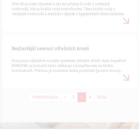
nejsou trvale obývány, úřady povolí septik, který na rozdíl od domovní
Přes 90 procent obyvatel u nás má přístup k vodě z veřejných
čistírny nevyžaduje připojení na elektrickou energii a nevadí mu
vodovodů, kde je kvalita vody kontrolována. Téma kvality vody z
přerušovaný provoz.
veřejných vodovodů a množství výjimek z hygienických limitů necháme
jako téma na jindy. Faktem je, že necelých 10 procent lidí se musí
spoléhat na vlastní zdroj vody ze studny. Pokud tedy již vlastníte či se
chystáte koupit dům či chatu se zdrojem vody z vlastní studny, je nutné
řešit otázku kvality vody. Další informace najdete v seriálu Nemoci
nemovitostí v článku Voda ze studny - pít či nepít, toť otázka.
Nejčastější nemoci střešních krovů
Krovy jsou základním nosným systémem šikmých střech. Naši inspektoři
NEMOPAS se bohužel často setkávají s komplikacemi na těchto
konstrukcích. Příčinou je současná snaha podstřeší (prostor krovu)
využít jako obytný prostor. Jak vypadají tyto problémy jsme si ukázali v
dalším článku seriálu Nemoci nemovitostí na serveru www.novinky.cz,
který se zabývá krovy.
Predchádzajúca
1
2
3
4
Ďalšia
Konzultácie s odborníkmi zadarmo.