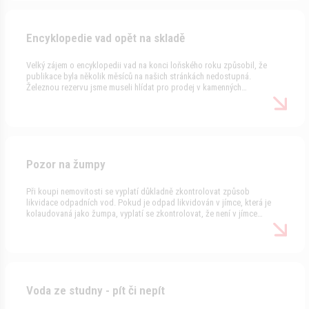
Encyklopedie vad opět na skladě
Velký zájem o encyklopedii vad na konci loňského roku způsobil, že
publikace byla několik měsíců na našich stránkách nedostupná.
Železnou rezervu jsme museli hlídat pro prodej v kamenných
obchodech. V březnu proběhl dotisk, takže sklady jsou opět plné.
Všechny tři díly encyklopedie najdete v oddílu publikace.
Pozor na žumpy
Při koupi nemovitosti se vyplatí důkladně zkontrolovat způsob
likvidace odpadních vod. Pokud je odpad likvidován v jímce, která je
kolaudovaná jako žumpa, vyplatí se zkontrolovat, že není v jímce
nainstalován dodatečný přepad jako například v případě domku na
našem facebooku. Takové řešení je v rozporu se zákony a hrozí za něj
pokuty. Pravidelné vyvážení žumpy přijde většinou na tisíc korun za
jedno vyvezení. U malých žum a čtyřčlenné domácnosti to znamená
vyvážení jímky každý měsíc a náklady kolem 12 tisíc za rok. Řešením je
instalace domovní čistírny, která pro běžný rodinný domek vyjde na 75
Voda ze studny - pít či nepít
000 Kč. Náklady zvyšuje požadavek na pojízdnost poklopu žumpy a
hladina podzemní vody blízko terénu. U rekreačních objektů, které