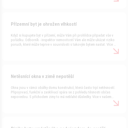
!!! Více v našem seriálu Nemoci nemovitostí v tomto článku.
Přízemní byt je ohrožen vlhkostí
Když si kupujete byt v přízemí, může Vám při prohlídce připadat vše v
pořádku. Odborník - inspektor nemovitostí Vám ale může ukázat riziko
poruch, které může teprve v souvislosti s takovým bytem nastat. Více o
takovém konkrétním případě se dovíte v našem seriálu Nemoci
nemovitostí v tomto článku.
Netěsnící okna v zimě nepotěší
Okna jsou v rámci obálky domu konstrukcí, která často trpí netěsností.
Připojovací, funkční a zasklívací spára se z pohledu těsnosti občas
nepovedou. S příchodem zimy to má neblahé důsledky. Více v našem
seriálu Nemoci nemovitostí v tomto článku.