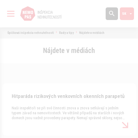
Špičková inšpekcia nehnuteľností
Rady a tipy
Nájdete v médiách
Nájdete v médiách
Hitparáda rizikových venkovních okenních parapetů
Naši inspektoři se při své činnosti znova a znova setkávají s jedním
typem závad na nemovitostech. Ve většině případů na starších i nových
domech jsou vadně provedeny parapety. Nemají správné sklony, nejsou
správně napojeny na ostění apod. Kolega Tichota vytvořil "hitparádu"
vadných řešení a představil jí čtenářům článku našeho seriálu Nemoci
nemovitostí.