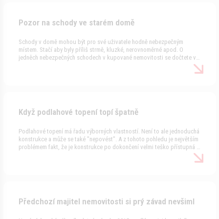
Pozor na schody ve starém domě
Schody v domě mohou být pro své uživatele hodně nebezpečným
místem. Stačí aby byly příliš strmě, kluzké, nerovnoměrné apod. O
jedněch nebezpečných schodech v kupované nemovitosti se dočtete v
novém článku našeho seriálu Nemoci nemovitostí.
Když podlahové topení topí špatně
Podlahové topení má řadu výborných vlastností. Není to ale jednoduchá
konstrukce a může se také "nepovést". A z tohoto pohledu je největším
problémem fakt, že je konstrukce po dokončení velmi teško přístupná a
opravitelná. Jeden případ s "nepovedeným" podlahovým topením je
popsán v novém článku našeho seriálu Nemoci nemovitostí.
Předchozí majitel nemovitosti si prý závad nevšiml