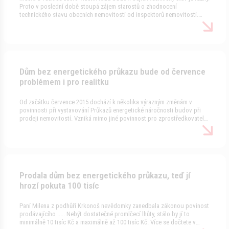
Proto v poslední době stoupá zájem starostů o zhodnocení
technického stavu obecních nemovitostí od inspektorů nemovitostí.
Bohužel často dochází k nepříjemným překvapením, kdy například
"rekonstruovaný" dům je plný poruch a závad. Jedním z takových měst
jsou Hranice u Aše, kde nechali inspektorem nemovitostí prověřit
obecní objekt. Více se dočtete v našem seriálu Nemoci nemovitostí v
tomto článku(1) a článku (2), který následoval.
Dům bez energetického průkazu bude od července
problémem i pro realitku
Od začátku července 2015 dochází k několika výrazným změnám v
povinnosti při vystavování Průkazů energetické náročnosti budov při
prodeji nemovitostí. Vzniká mimo jiné povinnost pro zprostředkovatele
- tedy realitní kancelář. Více se dočtete v našem seriálu Nemoci
nemovitostí. v tomto článku.
Prodala dům bez energetického průkazu, teď jí
hrozí pokuta 100 tisíc
Paní Milena z podhůří Krkonoš nevědomky zanedbala zákonou povinost
prodávajícího ..... Nebýt dostatečné promlčecí lhůty, stálo by jí to
minimálně 10 tisíc Kč a maximálně až 100 tisíc Kč. Více se dočtete v