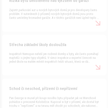
Rizika bytu umístěného nad vjezdem do garáží
Zajistit parkování aut u nových bytových domů je pro developery často
problém. V suterénech (i přízemí) nových bytových domů jsou proto
často umístěny hromadné garáže. A v těchto garážích není úplně teplo a
taky se tam musí někudy vjíždět. V důsledku těchto faktů mohou byty
přímo nad garážemi, při nepromyšleném řešení na domě, trpět vážnými
nemocemi. Více v našem seriálu Nemoci nemovitostí v tomto článku.
Střecha základní školy dosloužila
Inspektoři Nemopas neřeší jen rodinné domky a byty, ale často pomáhají
majitelů i s jinými typy objektů. V rámci inspekce a expertní činnosti na
jedné škole na malém městě inspektoři řešili situaci, která se dá
zevšeobecnit. Jedná se o trvanlivost a životnost stavebních materiálů a
stavebních řešení. Více si přečtěte v našem seriálu Nemoci nemovitostí
v tomto článku.
Schod či neschod, přízemí či nepřízemí
Pan George si musel při koupi nového bytu připadat jak ve Werichově
pohádce o princezně Koloběžce. Kupoval si byt v přízemí, ale dostal byt
trochu v "nepřízemí" a na terasu měl chodit po schodech, ale nakonec