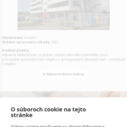
Objednávateľ:
Investor
Obdobie spracovania zákazky:
2022
Predmet plnenia:
Inšpekcia nehnuteľnosti za účelom zistenia celkového technického stavu
prístupných spoločných častí objektu a sprístupnených vybraných častí – prevádzok
v objekte.
# Administratívne budovy
Konzultácie s odborníkmi zadarmo.
O súboroch cookie na tejto
stránke
Kontaktujte nás
Súbory cookie používame na zhromažďovanie a