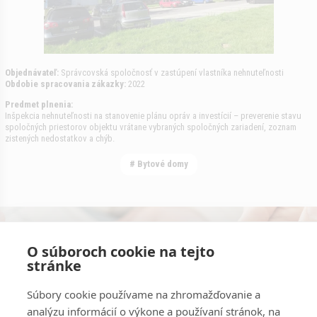
Objednávateľ:
Správcovská spoločnosť v zastúpení vlastníka nehnuteľnosti
Obdobie spracovania zákazky:
2022
Predmet plnenia:
Inšpekcia nehnuteľnosti na stanovenie plánu opráv a investícií – preverenie stavu
spoločných priestorov objektu vrátane vybraných spoločných zariadení, zoznam
zistených nedostatkov a chýb.
# Bytové domy
Konzultácie s odborníkmi zadarmo.
O súboroch cookie na tejto
stránke
Kontaktujte nás
Súbory cookie používame na zhromažďovanie a
analýzu informácií o výkone a používaní stránok, na