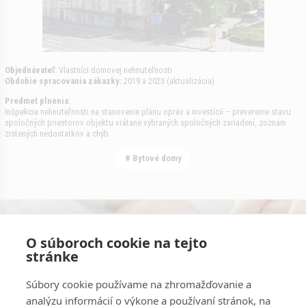
Objednávateľ:
Vlastníci domovej nehnuteľnosti
Obdobie spracovania zákazky:
2019 a 2023 (aktualizácia)
Predmet plnenia
:
Inšpekcia nehnuteľnosti na stanovenie plánu opráv a investícií – preverenie stavu
spoločných priestorov objektu vrátane vybraných spoločných zariadení, zoznam
zistených nedostatkov a chýb.
# Bytové domy
Konzultácie s odborníkmi zadarmo.
O súboroch cookie na tejto
stránke
Kontaktujte nás
Súbory cookie používame na zhromažďovanie a
analýzu informácií o výkone a používaní stránok, na