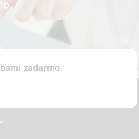
mo.
ybami zadarmo.
nás.