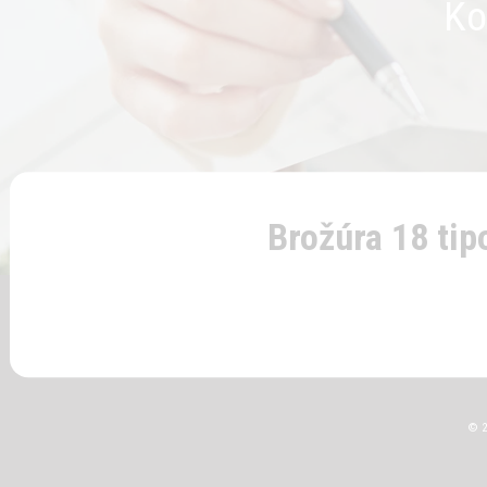
Ko
Brožúra 18 ti
© 2