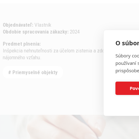
Objednávateľ:
Vlastník
Obdobie spracovania zákazky:
2024
O súbor
Predmet plnenia:
Inšpekcia nehnuteľnosti za účelom zistenia a zdokumentovania ce
Súbory coo
nájomného vzťahu.
používaní 
prispôsobe
# Priemyselné objekty
Pov