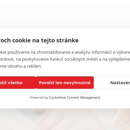
och cookie na tejto stránke
lkového technického stavu objektu v čase odovzdania – prevzatia n
kie používame na zhromažďovanie a analýzu informácií o výkon
stránok, na poskytovanie funkcií sociálnych médií a na vylepšenie
nie obsahu a reklám.
oliť všetko
Povoliť len nevyhnutné
Nastave
Powered by
CookieHub Consent Management