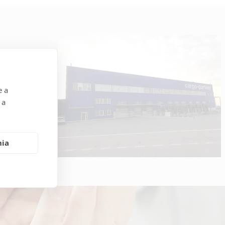
ehnuteľnosti do
e a
 a
nia