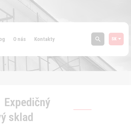
og
O nás
Kontakty
1 Expedičný
vý sklad