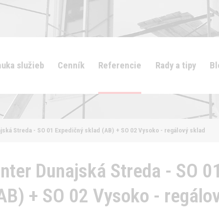
uka služieb
Cenník
Referencie
Rady a tipy
Bl
jská Streda - SO 01 Expedičný sklad (AB) + SO 02 Vysoko - regálový sklad
enter Dunajská Streda - SO 0
AB) + SO 02 Vysoko - regálo