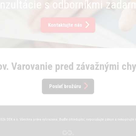
nzultácie s odborníkmi zadar
Kontaktujte nás
pov. Varovanie pred závažnými ch
Poslať brožúru
026 DEK a.s. Všechna práva vyhrazena. Buďte ohleduplní, neporušujte zákon a nekopírujte 