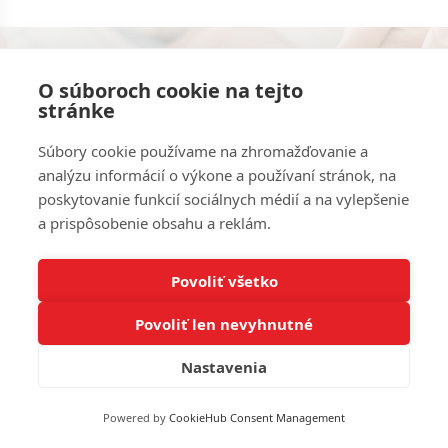
Konzultácie s odborníkmi zadarmo.
O súboroch cookie na tejto
stránke
Kontaktujte nás
Súbory cookie používame na zhromažďovanie a
analýzu informácií o výkone a používaní stránok, na
poskytovanie funkcií sociálnych médií a na vylepšenie
Brožúra 18 tipov. Varovanie pred závažnými
a prispôsobenie obsahu a reklám.
chybami zadarmo.
Povoliť všetko
Poslať brožúru
Povoliť len nevyhnutné
Nastavenia
© 2026 DEK a.s. Všechna práva vyhrazena. Buďte ohleduplní, neporušujte zákon a nekopírujte nás.
Powered by
CookieHub Consent Management